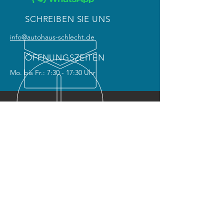
SCHREIBEN SIE UNS
info@autohaus-schlecht.de
ÖFFNUNGSZEITEN
Mo. bis Fr.: 7:30 - 17:30 Uhr
ÜBER 30 JAHRE ERFAHRUNG
UNSERE LEISTUNGEN
- Reparaturen aller Art
- Kundendienst / Inspektion
- Bremsenservice
- Autoglas-Service
- Reifenservice
- Unfallinstandsetzung
- 3D Kamera Achsvermessung