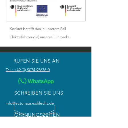
Konkret betrifft das in unserem Fall
Elektrofahrzeug(e) unseres Fuhrparks.
RUFEN SIE UNS AN
Tel.: +49 (0) 9074 95676-0
SCHREIBEN SIE UNS
info@autohaus-schlecht.de
ÖFFNUNGSZEITEN
Mo. bis Fr.: 7:30 - 17:30 Uhr