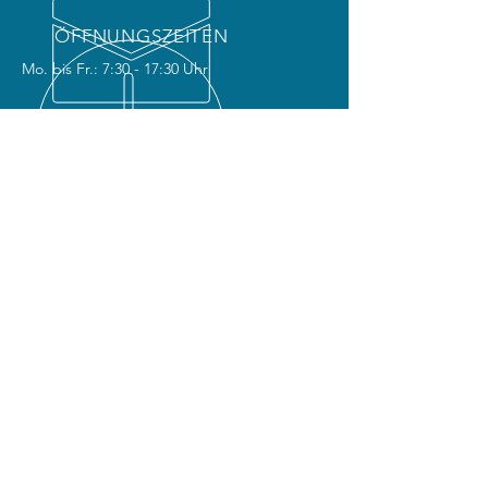
ÖFFNUNGSZEITEN
Mo. bis Fr.: 7:30 - 17:30 Uhr
ÜBER 30 JAHRE ERFAHRUNG
UNSERE LEISTUNGEN
- Reparaturen aller Art
- Kundendienst / Inspektion
- Bremsenservice
- Autoglas-Service
- Reifenservice
- Unfallinstandsetzung
- 3D Kamera Achsvermessung
- Getriebeölspülung
- Hauptuntersuchung (durch TÜV /
DEKRA)
- Abgasuntersuchung