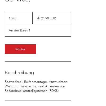
ab
24,90
1 Std.
1
ab 24,90 EUR
EUR
S
t
An der Bahn 1
d
Weiter
Beschreibung
Radwechsel, Reifenmontage, Auswuchten,
Wartung, Einlagerung und Anlernen von
Reifendruckkontrollsystemen (RDKS)